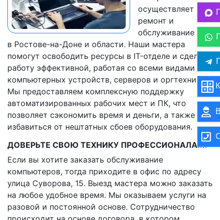
осуществляет
ремонт и
обслуживание ПК
в Ростове-на-Доне и области. Наши мастера
помогут освободить ресурсы в IT-отделе и сделать
П
работу эффективной, работая со всеми видами
компьютерных устройств, серверов и оргтехники.
К
Мы предоставляем комплексную поддержку
автоматизированных рабочих мест и ПК, что
В
позволяет сэкономить время и деньги, а также
избавиться от нештатных сбоев оборудования.
О
ДОВЕРЬТЕ СВОЮ ТЕХНИКУ ПРОФЕССИОНАЛАМ!
Если вы хотите заказать обслуживание
компьютеров, тогда приходите в офис по адресу
улица Суворова, 15. Выезд мастера можно заказать
на любое удобное время. Мы оказываем услуги на
разовой и постоянной основе. Сотрудничество
происходит на основе договора, в котором