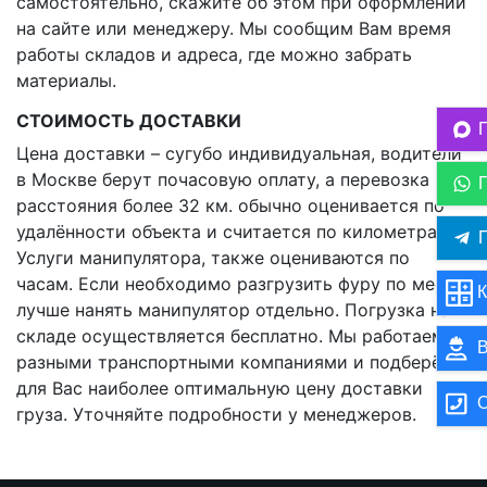
самостоятельно, скажите об этом при оформлении
на сайте или менеджеру. Мы сообщим Вам время
работы складов и адреса, где можно забрать
материалы.
СТОИМОСТЬ ДОСТАВКИ
Цена доставки – сугубо индивидуальная, водители
в Москве берут почасовую оплату, а перевозка на
расстояния более 32 км. обычно оценивается по
удалённости объекта и считается по километрам.
П
Услуги манипулятора, также оцениваются по
часам. Если необходимо разгрузить фуру по месту,
К
лучше нанять манипулятор отдельно. Погрузка на
складе осуществляется бесплатно. Мы работаем с
В
разными транспортными компаниями и подберём
для Вас наиболее оптимальную цену доставки
О
груза. Уточняйте подробности у менеджеров.