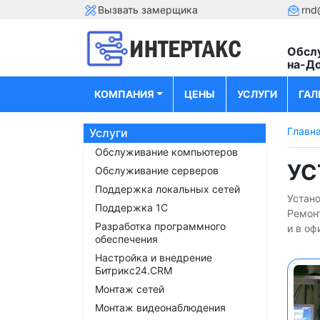
Вызвать замерщика
rnd
Обсл
на-Д
КОМПАНИЯ
ЦЕНЫ
УСЛУГИ
ГАЛ
Главн
Услуги
Обслуживание компьютеров
УС
Обслуживание серверов
Поддержка локальных сетей
Устано
Поддержка 1С
Ремон
Разработка программного
и в оф
обеспечения
Настройка и внедрение
Битрикс24.CRM
Монтаж сетей
Монтаж видеонаблюдения