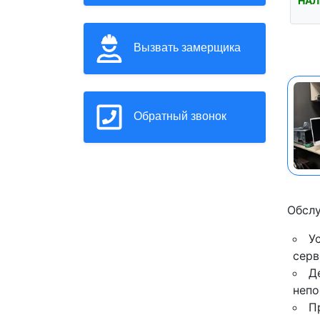
НАЛ
Вызвать замерщика
Обратный звонок
Обслу
У
серв
Д
непо
П