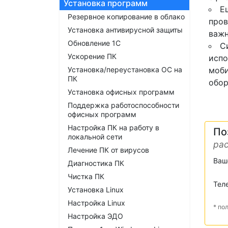
Установка программ
Е
Резервное копирование в облако
пров
Установка антивирусной защиты
важн
Обновление 1С
C
Ускорение ПК
испо
Установка/переустановка ОС на
моби
ПК
обор
Установка офисных программ
Поддержка работоспособности
офисных программ
Настройка ПК на работу в
По
локальной сети
рас
Лечение ПК от вирусов
Ваш
Диагностика ПК
Чистка ПК
Тел
Установка Linux
Настройка Linux
* по
Настройка ЭДО