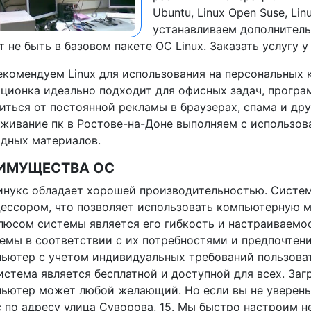
Ubuntu, Linux Open Suse, Lin
устанавливаем дополнител
 не быть в базовом пакете ОС Linux. Заказать услугу у
комендуем Linux для использования на персональных 
ционка идеально подходит для офисных задач, програм
иться от постоянной рекламы в браузерах, спама и др
живание пк в Ростове-на-Доне выполняем с использов
дных материалов.
ИМУЩЕСТВА ОС
инукс обладает хорошей производительностью. Систем
ессором, что позволяет использовать компьютерную 
люсом системы является его гибкость и настраиваемос
емы в соответствии с их потребностями и предпочтени
ьютер с учетом индивидуальных требований пользоват
истема является бесплатной и доступной для всех. Заг
ьютер может любой желающий. Но если вы не уверены 
 по адресу улица Суворова, 15. Мы быстро настроим 