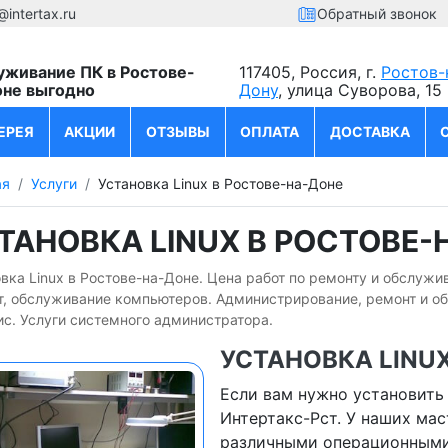
@intertax.ru
Обратный звонок
уживание ПК в Ростове-
117405, Россия, г.
Ростов-
оне выгодно
Дону
, улица Суворова, 15
ЕРЕЯ
АКЦИИ
ОТЗЫВЫ
ОПЛАТА
ДОСТАВКА
ая
Услуги
Установка Linux в Ростове-на-Доне
ТАНОВКА LINUX В РОСТОВЕ-
вка Linux в Ростове-на-Доне. Цена работ по ремонту и обслужи
т, обслуживание компьютеров. Администрирование, ремонт и о
ис. Услуги системного администратора.
УСТАНОВКА LINU
Если вам нужно установить 
Интертакс-Рст. У наших ма
различными операционными 