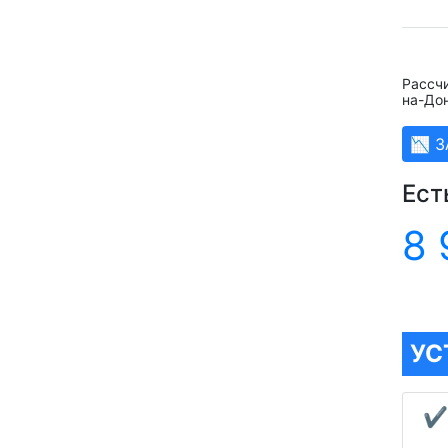
Рассчи
на-До
📉 
Ест
8 
УС
✔