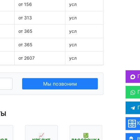
от 156
усл
от 313
усл
от 365
усл
от 365
усл
от 2607
усл
Мы позвоним
П
ТЫ
К
📈
💹
В