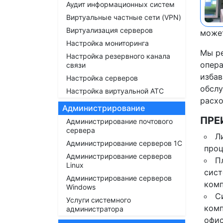
Аудит информационных систем
Виртуальные частные сети (VPN)
Виртуализация серверов
может
Настройка мониторинга
Мы ре
Настройка резервного канала
опера
связи
избав
Настройка серверов
обслу
Настройка виртуальной АТС
расхо
Администрирование
ПРЕ
Администрирование почтового
сервера
Л
Администрирование серверов 1С
проц
Администрирование серверов
П
Linux
сист
Администрирование серверов
комп
Windows
С
Услуги системного
комп
администратора
офис