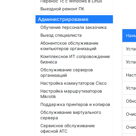
Перенос 1с с Windows в Linux
Выездной ремонт ПК
Администрирование
Обучение персонала заказчика
Выезд специалиста
Наи
Абонентское обслуживание
компьютеров организаций
Уста
Комплексное ИТ сопровождение
бизнеса
Уста
Обслуживание серверов
Наст
организаций
Настройка коммутаторов Cisco
Уста
Настройка маршрутизаторов
Mikrotik
Обно
Поддержка принтеров и копиров
Обслуживание виртуального
Очис
сервера
Сервисное обслуживание
Очис
офисной АТС