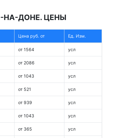
Е-НА-ДОНЕ. ЦЕНЫ
Цена руб. от
Ед. Изм.
от 1564
усл
от 2086
усл
от 1043
усл
от 521
усл
от 939
усл
от 1043
усл
от 365
усл