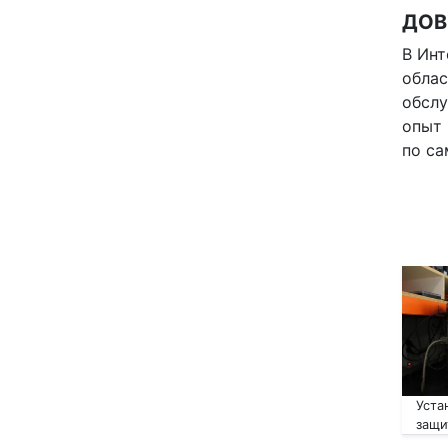
ДОВ
В Инт
облас
обсл
опыт 
по са
Уста
защи