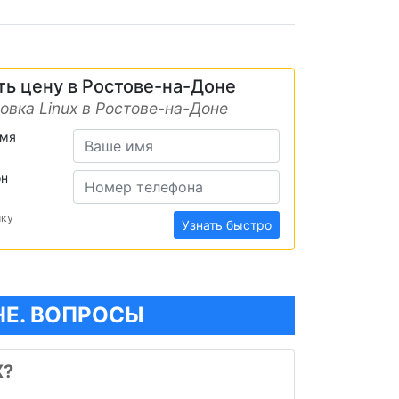
ть цену в Ростове-на-Доне
овка Linux в Ростове-на-Доне
имя
он
ику
Узнать быстро
НЕ. ВОПРОСЫ
X?